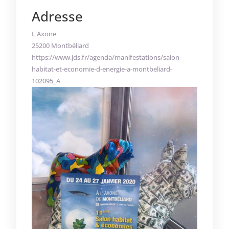
Adresse
L'Axone
25200 Montbéliard
https://www.jds.fr/agenda/manifestations/salon-
habitat-et-economie-d-energie-a-montbeliard-
102095_A