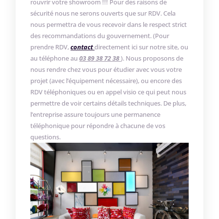
rouvrir votre showroom !!! Pour des raisons de
sécurité nous ne serons ouverts que sur RDV. Cela
nous permettra de vous recevoir dans le respect strict
des recommandations du gouvernement. (Pour
prendre RDV,
contact
directement ici sur notre site, ou
au téléphone au
03 89 38 72 38
). Nous proposons de
nous rendre chez vous pour étudier avec vous votre
projet (avec l’équipement nécessaire), ou encore des
RDV téléphoniques ou en appel visio ce qui peut nous
permettre de voir certains détails techniques. De plus,
l’entreprise assure toujours une permanence
téléphonique pour répondre à chacune de vos
questions.