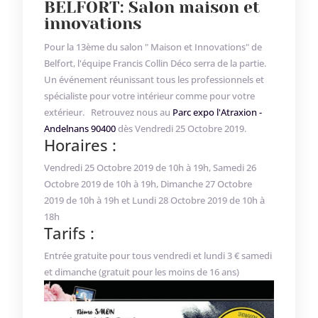
BELFORT: Salon maison et
innovations
Pour la 13ème du salon " Maison et Innovations" de
Belfort, l'équipe Francis Collin Déco serra de la partie.
Un événement réunissant tous les professionnels et
spécialiste pour votre intérieur comme pour votre
extérieur. Retrouvez nous au
Parc expo l'Atraxion -
Andelnans
90400
dès Vendredi 25 Octobre 2019.
Horaires :
Vendredi 25 Octobre 2019 de 10h à 19h, Samedi 26
Octobre 2019 de 10h à 19h, Dimanche 27 Octobre
2019 de 10h à 19h et Lundi 28 Octobre 2019 de 10h à
18h
Tarifs :
Entrée gratuite pour tous vendredi et lundi 3 € samedi
et dimanche (gratuit pour les moins de 16 ans)