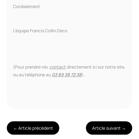
Cordialement
L’équipe Francis Collin Déco
(Pour prendre rdv,
contact
directement ici sur notre site,
ou au téléphone au
03 89 38 72 38
).
←
Article précédent
Article suivant
→