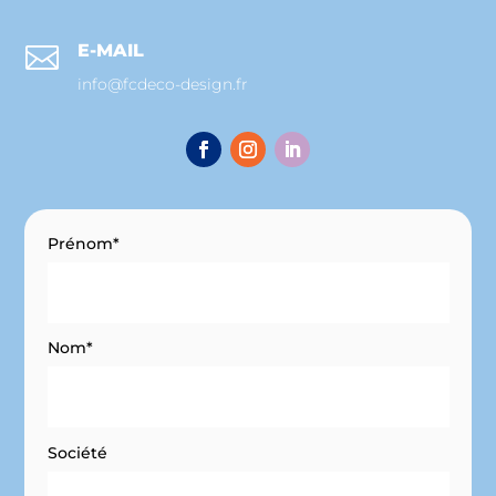
E-MAIL

info@fcdeco-design.fr
Prénom*
Nom*
Société