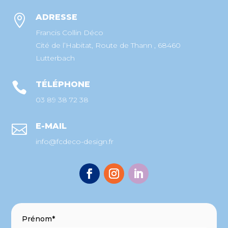
ADRESSE

Francis Collin Déco
Cité de l’Habitat, Route de Thann , 68460
Lutterbach
TÉLÉPHONE

03 89 38 72 38
E-MAIL

info@fcdeco-design.fr
Prénom*