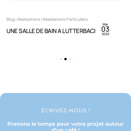
By
Francis Collin
Blog>Réalisations>Réalisations Particuliers
Mai
03
UNE SALLE DE BAIN A LUTTERBACH
2022
ÉCRIVEZ-NOUS !
Prenons le temps pour votre projet autour
d’un café !