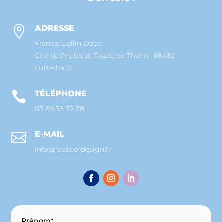
ADRESSE

Francis Collin Déco
Cité de l’Habitat, Route de Thann , 68460
Lutterbach
TÉLÉPHONE

03 89 38 72 38
E-MAIL

info@fcdeco-design.fr
Prénom*