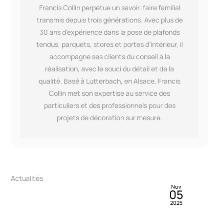
Francis Collin perpétue un savoir-faire familial
transmis depuis trois générations. Avec plus de
30 ans d’expérience dans la pose de plafonds
tendus, parquets, stores et portes d’intérieur, il
accompagne ses clients du conseil à la
réalisation, avec le souci du détail et de la
qualité. Basé à Lutterbach, en Alsace, Francis
Collin met son expertise au service des
particuliers et des professionnels pour des
projets de décoration sur mesure.
By
Francis Collin
Blog>Réalisations>Réalisations Particuliers
Mai
03
PLAFOND TENDU AU DESSUS D’UN SPA !
2022