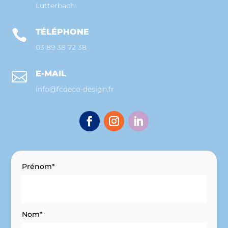
Lutterbach
TÉLÉPHONE

03 89 38 72 38
E-MAIL

info@fcdeco-design.fr
Prénom*
Nom*