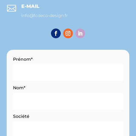
E-MAIL

info@fcdeco-design.fr
Prénom*
Nom*
Société