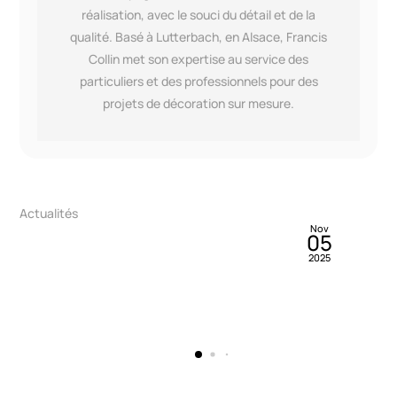
réalisation, avec le souci du détail et de la
qualité. Basé à Lutterbach, en Alsace, Francis
Collin met son expertise au service des
particuliers et des professionnels pour des
projets de décoration sur mesure.
By
Francis Collin
Blog>Réalisations>Réalisations Particuliers
Mai
03
PLAFOND TENDU AU DESSUS D’UN SPA !
2022