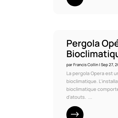
Pergola Op
Bioclimatiq
par
Francis Collin
|
Sep 27, 2
La pergola Opera est u
bioclimatique. L'install
bioclimatique comport
d'atouts. ...