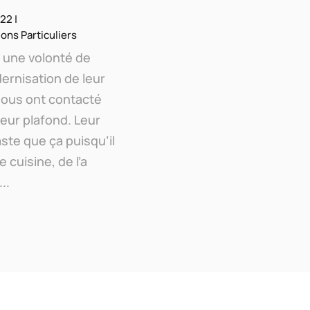
022
|
ons Particuliers
s une volonté de
rnisation de leur
nous ont contacté
eur plafond. Leur
aste que ça puisqu’il
 cuisine, de l’a
..