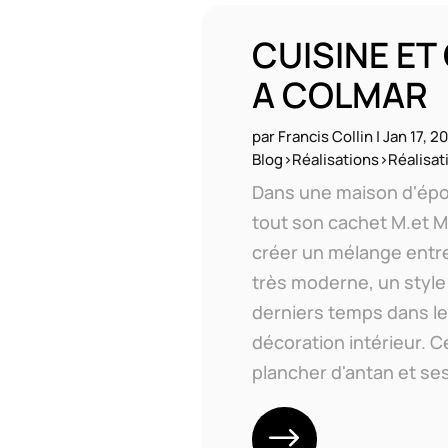
CUISINE E
A COLMAR
par
Francis Collin
|
Jan 17, 2
Blog>Réalisations>Réalisati
Dans une maison d'ép
tout son cachet M.et 
créer un mélange entre
très moderne, un style
derniers temps dans le
décoration intérieur. 
plancher d'antan et ses