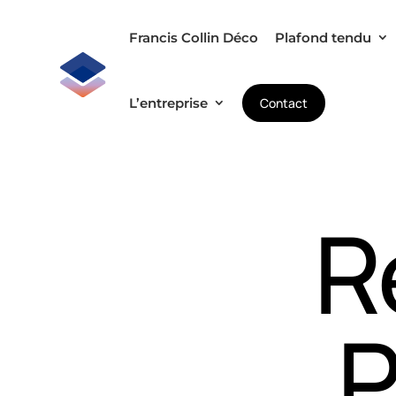
Francis Collin Déco
Plafond tendu
L’entreprise
Contact
R
P