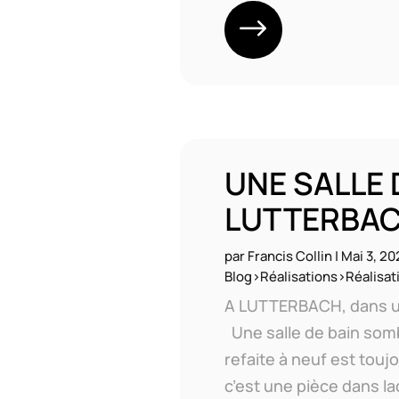
UNE SALLE 
LUTTERBA
par
Francis Collin
|
Mai 3, 20
Blog>Réalisations>Réalisati
A LUTTERBACH, dans
Une salle de bain som
refaite à neuf est touj
c’est une pièce dans l