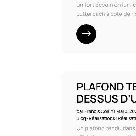
un fort besoin en lumièr
Lutterbach à coté de no
PLAFOND T
DESSUS D’U
par
Francis Collin
|
Mai 3, 20
Blog>Réalisations>Réalisati
Un plafond tendu dans 