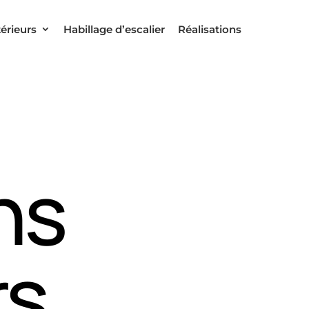
térieurs
Habillage d’escalier
Réalisations
ns
rs