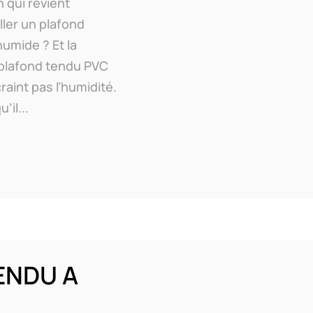
n qui revient
ller un plafond
umide ? Et la
 plafond tendu PVC
craint pas l’humidité.
il...
ENDU A