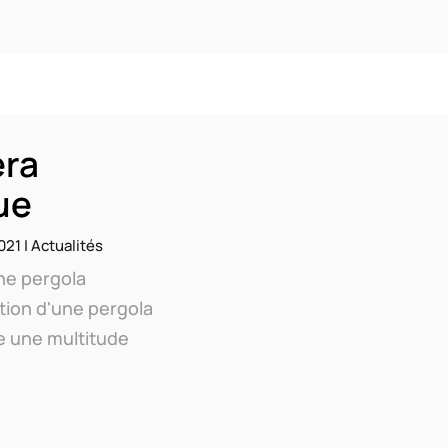
éra
ue
021
|
Actualités
ne pergola
ation d'une pergola
e une multitude