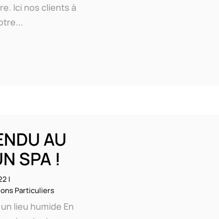
e. Ici nos clients à
tre...
ENDU AU
N SPA !
22
|
ons Particuliers
un lieu humide En