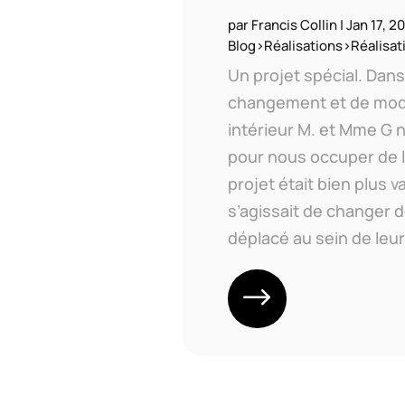
par
Francis Collin
|
Jan 17, 2
Blog>Réalisations>Réalisati
Un projet spécial. Dan
changement et de mode
intérieur M. et Mme G 
pour nous occuper de l
projet était bien plus v
s’agissait de changer de
déplacé au sein de leur.