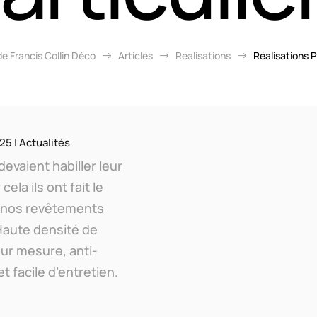
de Francis Collin Déco
Articles
Réalisations
Réalisations P
$
$
$
025
|
Actualités
evaient habiller leur
ela ils ont fait le
ec nos revêtements
Haute densité de
sur mesure, anti-
t facile d’entretien.