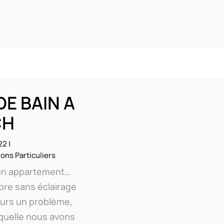
DE BAIN A
CH
22
|
ons Particuliers
 un appartement…
bre sans éclairage
ours un problème,
aquelle nous avons