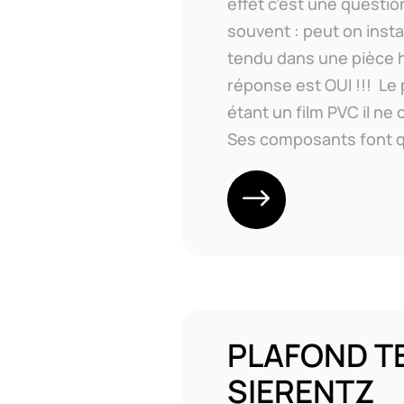
effet c’est une questio
souvent : peut on insta
tendu dans une pièce h
réponse est OUI !!! Le
étant un film PVC il ne 
Ses composants font qu’
PLAFOND T
SIERENTZ