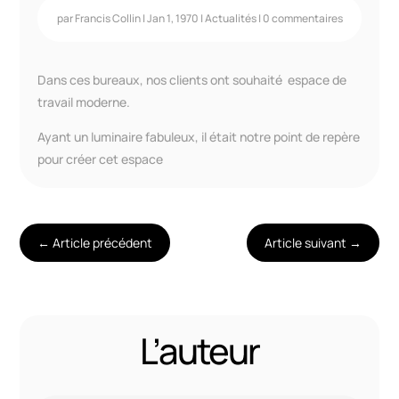
par
Francis Collin
|
Jan 1, 1970
|
Actualités
|
0 commentaires
Dans ces bureaux, nos clients ont souhaité espace de
travail moderne.
Ayant un luminaire fabuleux, il était notre point de repère
pour créer cet espace
←
Article précédent
Article suivant
→
L’auteur