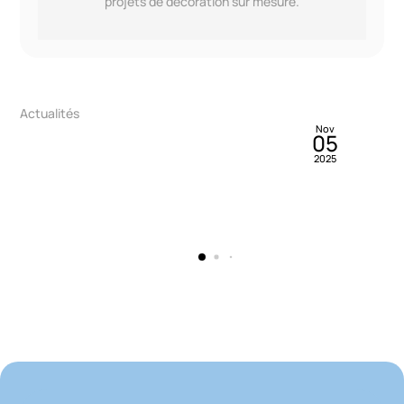
projets de décoration sur mesure.
By
Francis Collin
Blog>Réalisations>Réalisations 
Nov
05
PLAFOND TENDU AU DE
2025