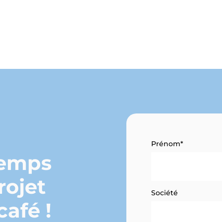
Prénom*
temps
rojet
Société
café !