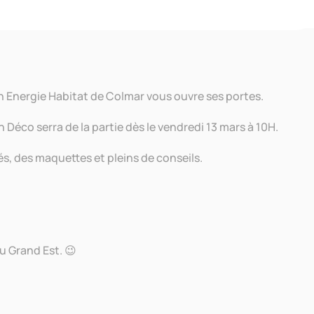
ar
Francis Collin
|
Mar 5, 2020
|
Actualités
|
0 commentaires
on Energie Habitat de Colmar vous ouvre ses portes.
n Déco serra de la partie dès le vendredi 13 mars à 10H.
és, des maquettes et pleins de conseils.
u Grand Est. 😉