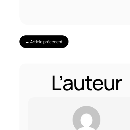
←
Article précédent
By
Francis Collin
L’auteur
iculiers
Actualités
Sep
N
07
er à
2021
2