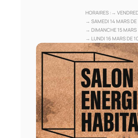
HORAIRES :→ VENDREDI
→ SAMEDI 14 MARS DE 
→ DIMANCHE 15 MARS 
→ LUNDI 16 MARS DE 1