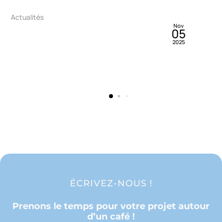
By
Francis Collin
Blog>Réalisations>Réalisations Particuliers
Mai
03
PLAFOND TENDU AU DESSUS D’UN SPA !
2022
ÉCRIVEZ-NOUS !
Prenons le temps pour votre projet autour
d’un café !