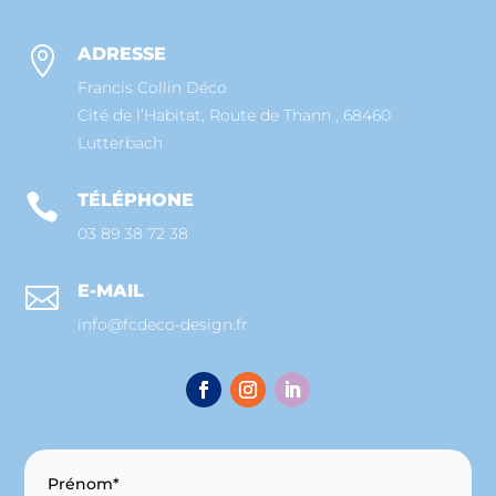
ADRESSE

Francis Collin Déco
Cité de l’Habitat, Route de Thann , 68460
Lutterbach
TÉLÉPHONE

03 89 38 72 38
E-MAIL

info@fcdeco-design.fr
Prénom*