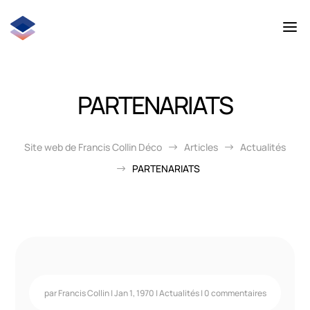
PARTENARIATS
Site web de Francis Collin Déco
Articles
Actualités
$
$
PARTENARIATS
$
par
Francis Collin
|
Jan 1, 1970
|
Actualités
|
0 commentaires