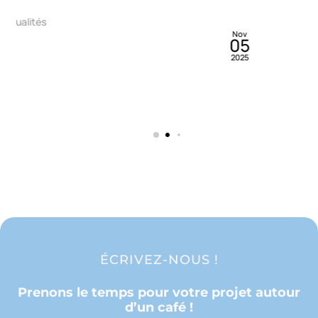
By
Francis Collin
Blog>Réalisations>Réalisations Particuliers
Mai
03
PLAFOND TENDU AU DESSUS D’UN SPA !
2022
ÉCRIVEZ-NOUS !
Prenons le temps pour votre projet autour
d’un café !