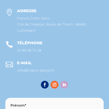
ADRESSE

Francis Collin Déco
Cité de l’Habitat, Route de Thann , 68460
Lutterbach
TÉLÉPHONE

03 89 38 72 38
E-MAIL

info@fcdeco-design.fr
Prénom*