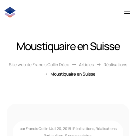
Moustiquaire en Suisse
Site web de Francis Collin Déco
Articles
Réalisations
$
$
Moustiquaire en Suisse
$
par
Francis Collin
|
Juil 20, 2019
|
Réalisations
,
Réalisations
Particuliers
|
0 commentaires