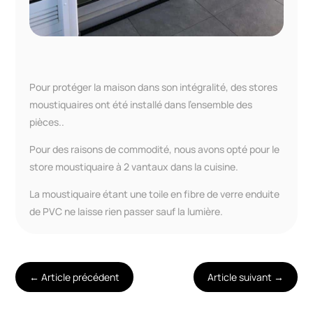
Pour protéger la maison dans son intégralité, des stores
moustiquaires ont été installé dans l’ensemble des
pièces..
Pour des raisons de commodité, nous avons opté pour le
store moustiquaire à 2 vantaux dans la cuisine.
La moustiquaire étant une toile en fibre de verre enduite
de PVC ne laisse rien passer sauf la lumière.
←
Article précédent
Article suivant
→