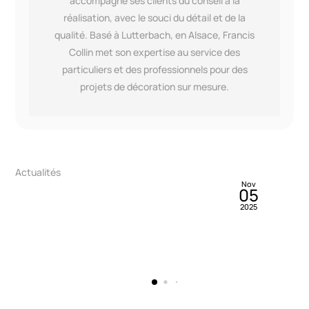
accompagne ses clients du conseil à la
réalisation, avec le souci du détail et de la
qualité. Basé à Lutterbach, en Alsace, Francis
Collin met son expertise au service des
particuliers et des professionnels pour des
projets de décoration sur mesure.
By
Francis Collin
Blog>Réalisations>Réalisations Particuliers
Mai
03
PLAFOND TENDU AU DESSUS D’UN SPA !
2022