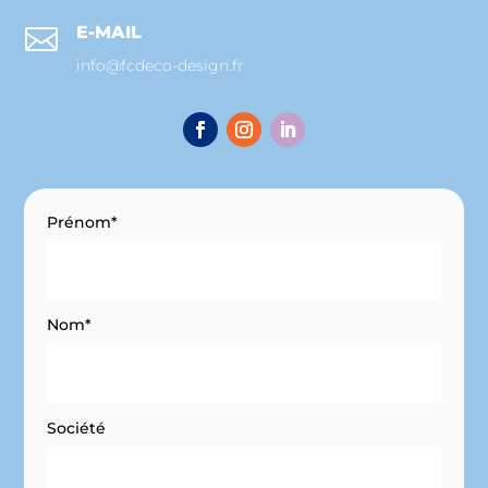
E-MAIL

info@fcdeco-design.fr
Prénom*
Nom*
Société