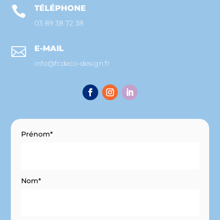
TÉLÉPHONE

03 89 38 72 38
E-MAIL

info@fcdeco-design.fr
Prénom*
Nom*