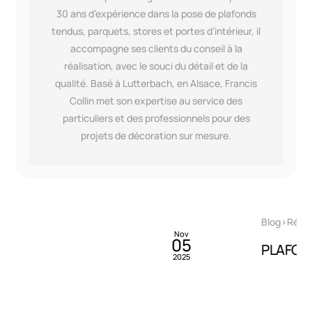
30 ans d’expérience dans la pose de plafonds
tendus, parquets, stores et portes d’intérieur, il
accompagne ses clients du conseil à la
réalisation, avec le souci du détail et de la
qualité. Basé à Lutterbach, en Alsace, Francis
Collin met son expertise au service des
particuliers et des professionnels pour des
projets de décoration sur mesure.
By
Francis Collin
Blog>Réalisations>Réalisations Particuliers
Mai
03
PLAFOND TENDU AU DESSUS D’UN SPA !
2022