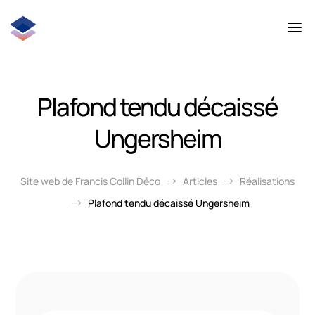
Plafond tendu décaissé
Ungersheim
Site web de Francis Collin Déco
Articles
Réalisations
$
$
Plafond tendu décaissé Ungersheim
$