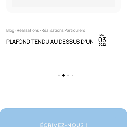
By
Francis Collin
Blog>Réalisations>Réalisations Particuliers
Mai
03
PLAFOND TENDU AU DESSUS D’UN SPA !
2022
ÉCRIVEZ-NOUS !