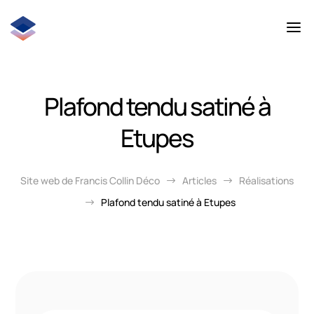
Plafond tendu satiné à
Etupes
Site web de Francis Collin Déco
Articles
Réalisations
$
$
Plafond tendu satiné à Etupes
$