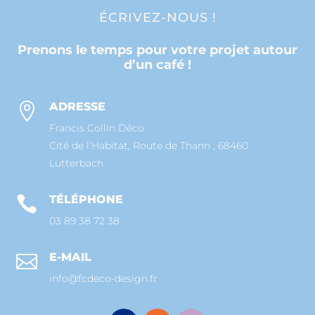
Grâce à l’innovation de la toile tendue, le
ÉCRIVEZ-NOUS !
tissu mural est devenu la solution en
matière de rénovation de murs. Il s’agit là
d’une solution durable, rapide à installer,
Prenons le temps pour votre projet autour
et qui nous évite tous les tracas d’un
d’un café !
chantier long, fastidieux et trop souvent
poussiéreux.
ADRESSE

Découvrir
Francis Collin Déco
Cité de l’Habitat, Route de Thann , 68460
Lutterbach
TÉLÉPHONE

03 89 38 72 38
E-MAIL

info@fcdeco-design.fr