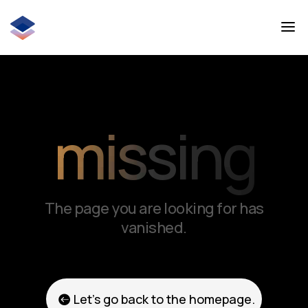
missing
The page you are looking for has
vanished.
Let's go back to the homepage.