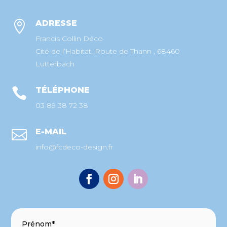
ADRESSE

Francis Collin Déco
Cité de l’Habitat, Route de Thann , 68460
Lutterbach
TÉLÉPHONE

03 89 38 72 38
E-MAIL

info@fcdeco-design.fr
Prénom*